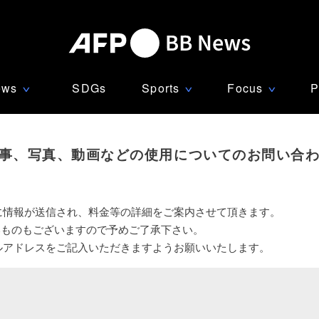
ews
SDGs
Sports
Focus
P
∨
∨
∨
事、写真、動画などの使用についてのお問い合
に情報が送信され、料金等の詳細をご案内させて頂きます。
いものもございますので予めご了承下さい。
ルアドレスをご記入いただきますようお願いいたします。