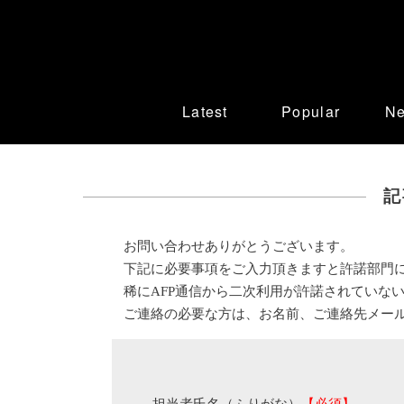
Latest
Popular
N
記
お問い合わせありがとうございます。
下記に必要事項をご入力頂きますと許諾部門
稀にAFP通信から二次利用が許諾されていな
ご連絡の必要な方は、お名前、ご連絡先メー