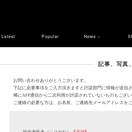
Latest
Popular
News
S
∨
記事、写真
お問い合わせありがとうございます。
下記に必要事項をご入力頂きますと許諾部門に情報が送信
稀にAFP通信から二次利用が許諾されていないものもござ
ご連絡の必要な方は、お名前、ご連絡先メールアドレスを