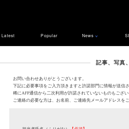
Latest
Popular
News
S
∨
記事、写真
お問い合わせありがとうございます。
下記に必要事項をご入力頂きますと許諾部門に情報が送信
稀にAFP通信から二次利用が許諾されていないものもござ
ご連絡の必要な方は、お名前、ご連絡先メールアドレスを