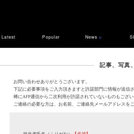
Latest
Popular
News
S
∨
記事、写真
お問い合わせありがとうございます。
下記に必要事項をご入力頂きますと許諾部門に情報が送信
稀にAFP通信から二次利用が許諾されていないものもござ
ご連絡の必要な方は、お名前、ご連絡先メールアドレスを