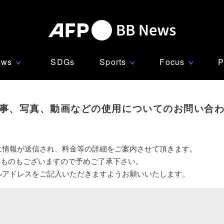
ews
SDGs
Sports
Focus
P
∨
∨
∨
事、写真、動画などの使用についてのお問い合
に情報が送信され、料金等の詳細をご案内させて頂きます。
いものもございますので予めご了承下さい。
ルアドレスをご記入いただきますようお願いいたします。