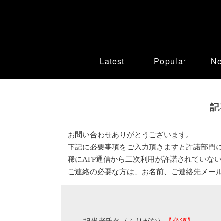
Latest
Popular
N
記
お問い合わせありがとうございます。
下記に必要事項をご入力頂きますと許諾部門
稀にAFP通信から二次利用が許諾されていな
ご連絡の必要な方は、お名前、ご連絡先メー