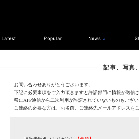
Latest
Popular
News
S
∨
記事、写真
お問い合わせありがとうございます。
下記に必要事項をご入力頂きますと許諾部門に情報が送信
稀にAFP通信から二次利用が許諾されていないものもござ
ご連絡の必要な方は、お名前、ご連絡先メールアドレスを