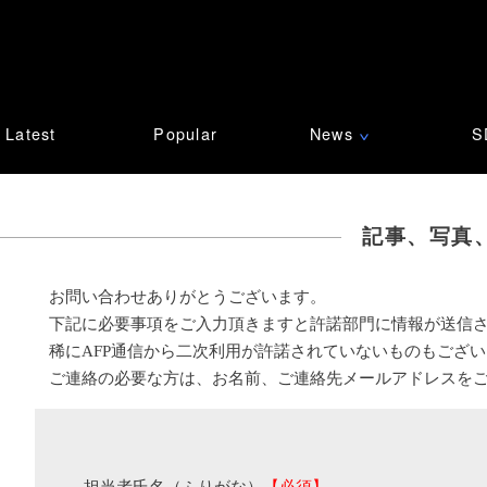
Latest
Popular
News
S
∨
記事、写真
お問い合わせありがとうございます。
下記に必要事項をご入力頂きますと許諾部門に情報が送信
稀にAFP通信から二次利用が許諾されていないものもござ
ご連絡の必要な方は、お名前、ご連絡先メールアドレスを