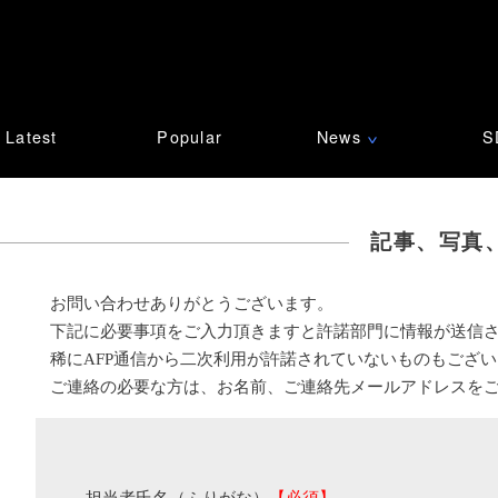
Latest
Popular
News
S
∨
記事、写真
お問い合わせありがとうございます。
下記に必要事項をご入力頂きますと許諾部門に情報が送信
稀にAFP通信から二次利用が許諾されていないものもござ
ご連絡の必要な方は、お名前、ご連絡先メールアドレスを