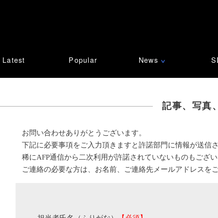
Latest
Popular
News
S
∨
記事、写真
お問い合わせありがとうございます。
下記に必要事項をご入力頂きますと許諾部門に情報が送信
稀にAFP通信から二次利用が許諾されていないものもござ
ご連絡の必要な方は、お名前、ご連絡先メールアドレスを