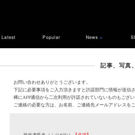
Latest
Popular
News
S
∨
記事、写真
お問い合わせありがとうございます。
下記に必要事項をご入力頂きますと許諾部門に情報が送信
稀にAFP通信から二次利用が許諾されていないものもござ
ご連絡の必要な方は、お名前、ご連絡先メールアドレスを