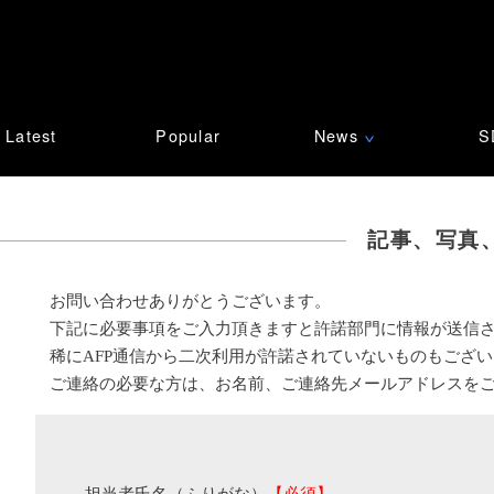
Latest
Popular
News
S
∨
記事、写真
お問い合わせありがとうございます。
下記に必要事項をご入力頂きますと許諾部門に情報が送信
稀にAFP通信から二次利用が許諾されていないものもござ
ご連絡の必要な方は、お名前、ご連絡先メールアドレスを