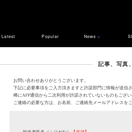
Latest
Popular
News
S
∨
記事、写真
お問い合わせありがとうございます。
下記に必要事項をご入力頂きますと許諾部門に情報が送信
稀にAFP通信から二次利用が許諾されていないものもござ
ご連絡の必要な方は、お名前、ご連絡先メールアドレスを