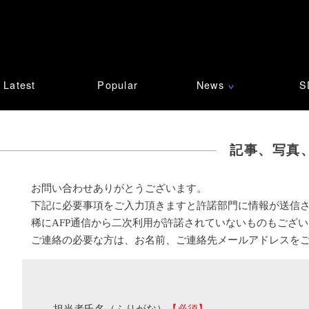
Latest
Popular
News
S
∨
記事、写真
お問い合わせありがとうございます。
下記に必要事項をご入力頂きますと許諾部門に情報が送信
稀にAFP通信から二次利用が許諾されていないものもござ
ご連絡の必要な方は、お名前、ご連絡先メールアドレスを