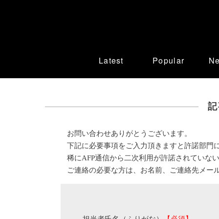
Latest
Popular
N
記
お問い合わせありがとうございます。
下記に必要事項をご入力頂きますと許諾部門
稀にAFP通信から二次利用が許諾されていな
ご連絡の必要な方は、お名前、ご連絡先メー