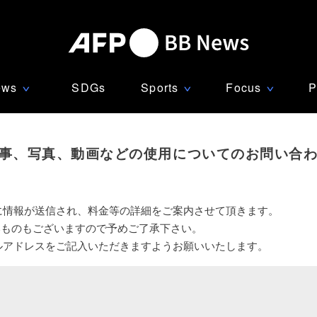
ews
SDGs
Sports
Focus
P
∨
∨
∨
事、写真、動画などの使用についてのお問い合
に情報が送信され、料金等の詳細をご案内させて頂きます。
いものもございますので予めご了承下さい。
ルアドレスをご記入いただきますようお願いいたします。