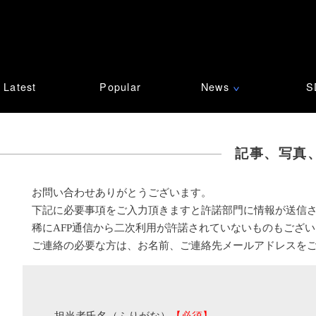
Latest
Popular
News
S
∨
記事、写真
お問い合わせありがとうございます。
下記に必要事項をご入力頂きますと許諾部門に情報が送信
稀にAFP通信から二次利用が許諾されていないものもござ
ご連絡の必要な方は、お名前、ご連絡先メールアドレスを