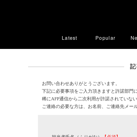
Latest
Popular
N
記
お問い合わせありがとうございます。
下記に必要事項をご入力頂きますと許諾部門
稀にAFP通信から二次利用が許諾されていな
ご連絡の必要な方は、お名前、ご連絡先メー