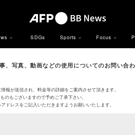
ews
SDGs
Sports
Focus
P
∨
∨
∨
事、写真、動画などの使用についてのお問い合
に情報が送信され、料金等の詳細をご案内させて頂きます。
いものもございますので予めご了承下さい。
ルアドレスをご記入いただきますようお願いいたします。