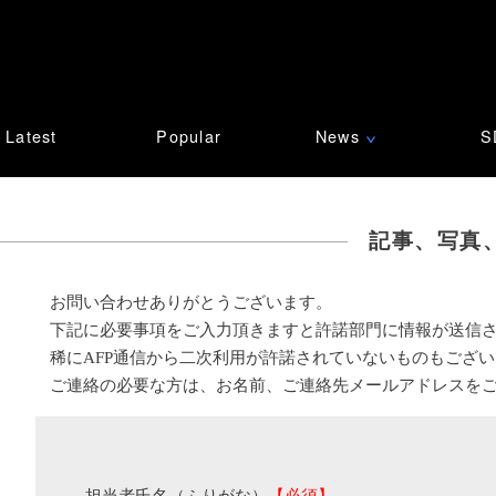
Latest
Popular
News
S
∨
記事、写真
お問い合わせありがとうございます。
下記に必要事項をご入力頂きますと許諾部門に情報が送信
稀にAFP通信から二次利用が許諾されていないものもござ
ご連絡の必要な方は、お名前、ご連絡先メールアドレスを