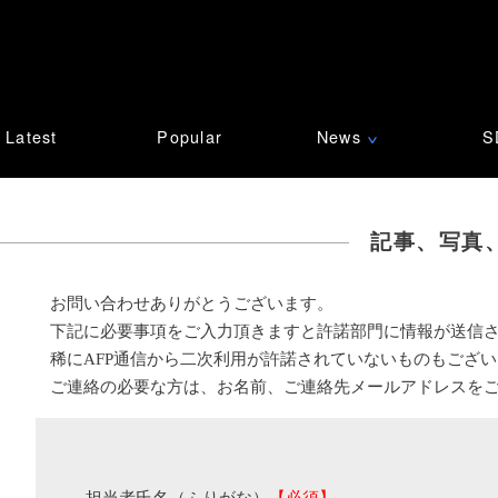
Latest
Popular
News
S
∨
記事、写真
お問い合わせありがとうございます。
下記に必要事項をご入力頂きますと許諾部門に情報が送信
稀にAFP通信から二次利用が許諾されていないものもござ
ご連絡の必要な方は、お名前、ご連絡先メールアドレスを