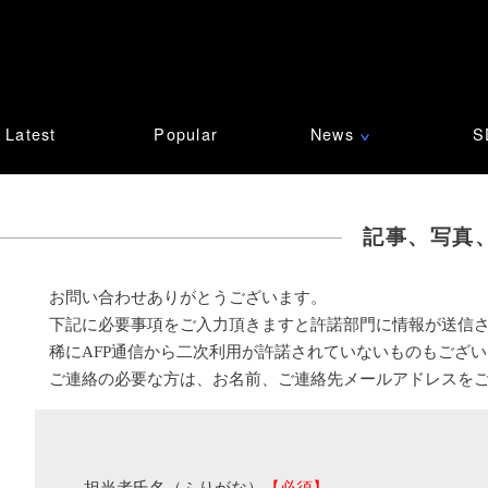
Latest
Popular
News
S
∨
記事、写真
お問い合わせありがとうございます。
下記に必要事項をご入力頂きますと許諾部門に情報が送信
稀にAFP通信から二次利用が許諾されていないものもござ
ご連絡の必要な方は、お名前、ご連絡先メールアドレスを