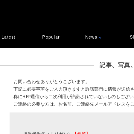
Latest
Popular
News
S
∨
記事、写真
お問い合わせありがとうございます。
下記に必要事項をご入力頂きますと許諾部門に情報が送信
稀にAFP通信から二次利用が許諾されていないものもござ
ご連絡の必要な方は、お名前、ご連絡先メールアドレスを