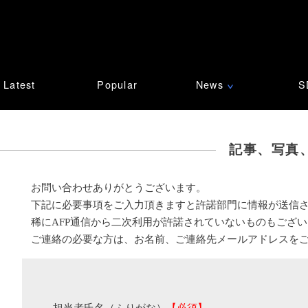
Latest
Popular
News
S
∨
記事、写真
お問い合わせありがとうございます。
下記に必要事項をご入力頂きますと許諾部門に情報が送信
稀にAFP通信から二次利用が許諾されていないものもござ
ご連絡の必要な方は、お名前、ご連絡先メールアドレスを