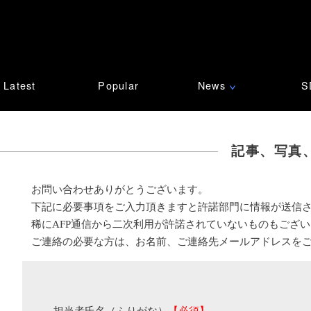
Latest
Popular
News
S
∨
記事、写真
お問い合わせありがとうございます。
下記に必要事項をご入力頂きますと許諾部門に情報が送信
稀にAFP通信から二次利用が許諾されていないものもござ
ご連絡の必要な方は、お名前、ご連絡先メールアドレスを