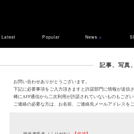
Latest
Popular
News
S
∨
記事、写真
お問い合わせありがとうございます。
下記に必要事項をご入力頂きますと許諾部門に情報が送信
稀にAFP通信から二次利用が許諾されていないものもござ
ご連絡の必要な方は、お名前、ご連絡先メールアドレスを