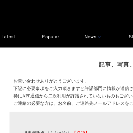
Latest
Popular
News
S
∨
記事、写真
お問い合わせありがとうございます。
下記に必要事項をご入力頂きますと許諾部門に情報が送信
稀にAFP通信から二次利用が許諾されていないものもござ
ご連絡の必要な方は、お名前、ご連絡先メールアドレスを