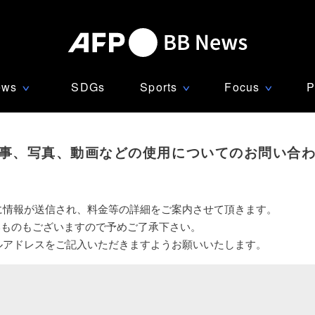
ews
SDGs
Sports
Focus
P
∨
∨
∨
事、写真、動画などの使用についてのお問い合
に情報が送信され、料金等の詳細をご案内させて頂きます。
いものもございますので予めご了承下さい。
ルアドレスをご記入いただきますようお願いいたします。