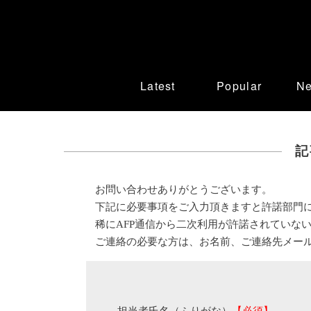
Latest
Popular
N
記
お問い合わせありがとうございます。
下記に必要事項をご入力頂きますと許諾部門
稀にAFP通信から二次利用が許諾されていな
ご連絡の必要な方は、お名前、ご連絡先メー