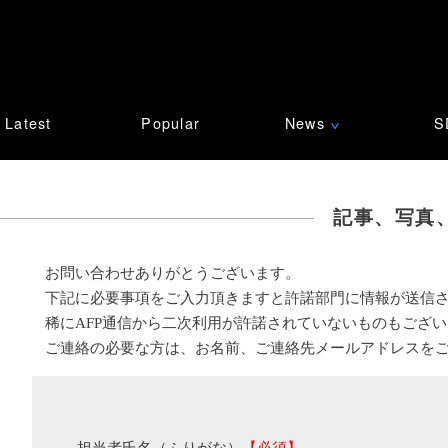
Latest
Popular
News
S
∨
記事、写真
お問い合わせありがとうございます。
下記に必要事項をご入力頂きますと許諾部門に情報が送信
稀にAFP通信から二次利用が許諾されていないものもござ
ご連絡の必要な方は、お名前、ご連絡先メールアドレスを