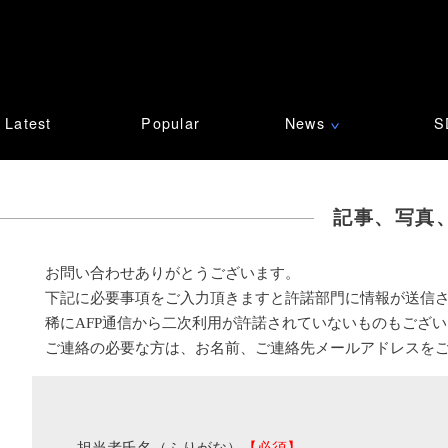
Latest
Popular
News
S
∨
記事、写真
お問い合わせありがとうございます。
下記に必要事項をご入力頂きますと許諾部門に情報が送信
稀にAFP通信から二次利用が許諾されていないものもござ
ご連絡の必要な方は、お名前、ご連絡先メールアドレスを