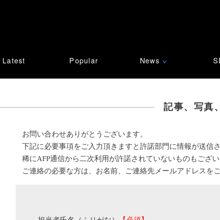
Latest
Popular
News
S
∨
記事、写真
お問い合わせありがとうございます。
下記に必要事項をご入力頂きますと許諾部門に情報が送信
稀にAFP通信から二次利用が許諾されていないものもござ
ご連絡の必要な方は、お名前、ご連絡先メールアドレスを