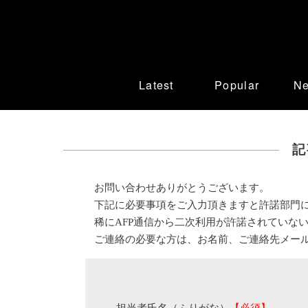
Latest
Popular
N
記
お問い合わせありがとうございます。
下記に必要事項をご入力頂きますと許諾部門
稀にAFP通信から二次利用が許諾されていな
ご連絡の必要な方は、お名前、ご連絡先メー