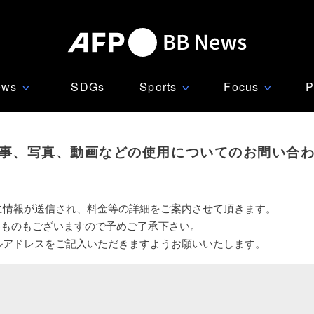
ews
SDGs
Sports
Focus
P
∨
∨
∨
事、写真、動画などの使用についてのお問い合
に情報が送信され、料金等の詳細をご案内させて頂きます。
いものもございますので予めご了承下さい。
ルアドレスをご記入いただきますようお願いいたします。