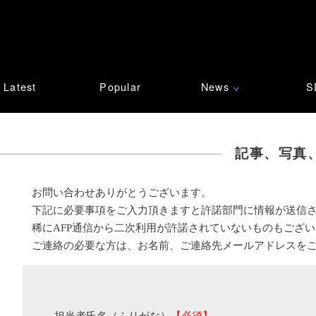
Latest
Popular
News
S
∨
記事、写真
お問い合わせありがとうございます。
下記に必要事項をご入力頂きますと許諾部門に情報が送信
稀にAFP通信から二次利用が許諾されていないものもござ
ご連絡の必要な方は、お名前、ご連絡先メールアドレスを