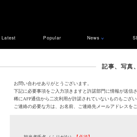
Latest
Popular
News
S
∨
記事、写真
お問い合わせありがとうございます。
下記に必要事項をご入力頂きますと許諾部門に情報が送信
稀にAFP通信から二次利用が許諾されていないものもござ
ご連絡の必要な方は、お名前、ご連絡先メールアドレスを