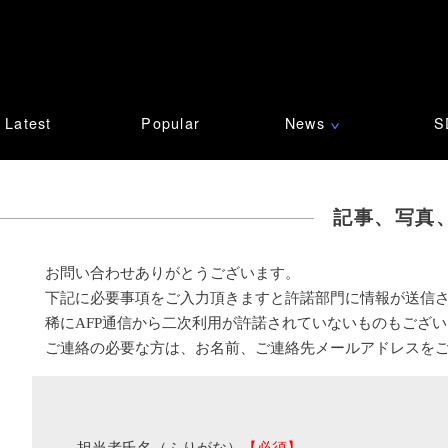
Latest
Popular
News
S
∨
記事、写真
お問い合わせありがとうございます。
下記に必要事項をご入力頂きますと許諾部門に情報が送信
稀にAFP通信から二次利用が許諾されていないものもござ
ご連絡の必要な方は、お名前、ご連絡先メールアドレスを