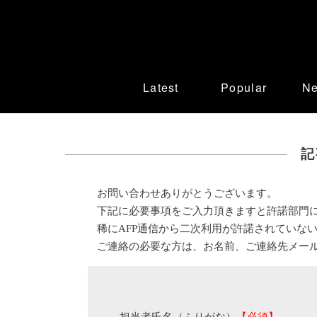
Latest
Popular
N
記
お問い合わせありがとうございます。
下記に必要事項をご入力頂きますと許諾部門
稀にAFP通信から二次利用が許諾されていな
ご連絡の必要な方は、お名前、ご連絡先メー