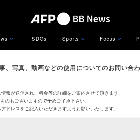
ews
SDGs
Sports
Focus
P
∨
∨
∨
事、写真、動画などの使用についてのお問い合
に情報が送信され、料金等の詳細をご案内させて頂きます。
いものもございますので予めご了承下さい。
ルアドレスをご記入いただきますようお願いいたします。