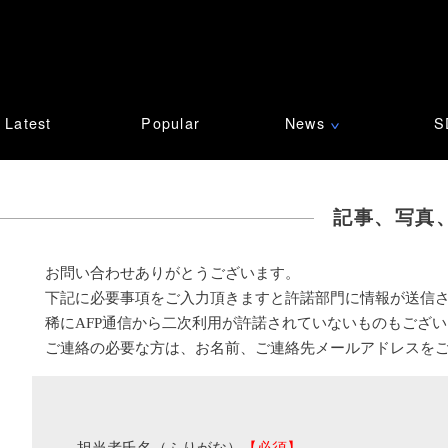
Latest
Popular
News
S
∨
記事、写真
お問い合わせありがとうございます。
下記に必要事項をご入力頂きますと許諾部門に情報が送信
稀にAFP通信から二次利用が許諾されていないものもござ
ご連絡の必要な方は、お名前、ご連絡先メールアドレスを