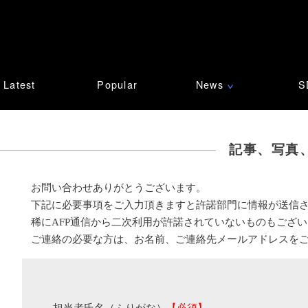
Latest
Popular
News
S
∨
記事、写真
お問い合わせありがとうございます。
下記に必要事項をご入力頂きますと許諾部門に情報が送信
稀にAFP通信から二次利用が許諾されていないものもござ
ご連絡の必要な方は、お名前、ご連絡先メールアドレスを