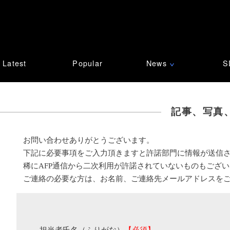
Latest
Popular
News
S
∨
記事、写真
お問い合わせありがとうございます。
下記に必要事項をご入力頂きますと許諾部門に情報が送信
稀にAFP通信から二次利用が許諾されていないものもござ
ご連絡の必要な方は、お名前、ご連絡先メールアドレスを