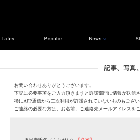
Latest
Popular
News
S
∨
記事、写真
お問い合わせありがとうございます。
下記に必要事項をご入力頂きますと許諾部門に情報が送信
稀にAFP通信から二次利用が許諾されていないものもござ
ご連絡の必要な方は、お名前、ご連絡先メールアドレスを