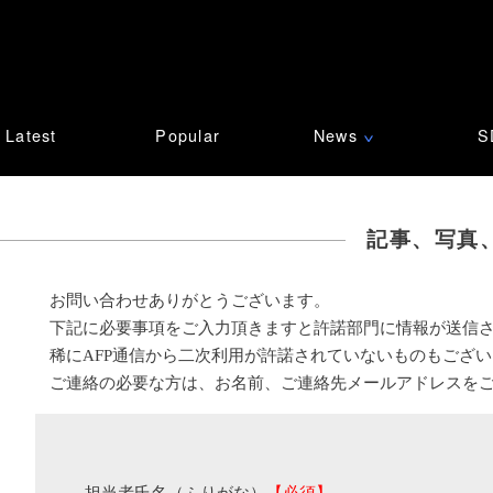
Latest
Popular
News
S
∨
記事、写真
お問い合わせありがとうございます。
下記に必要事項をご入力頂きますと許諾部門に情報が送信
稀にAFP通信から二次利用が許諾されていないものもござ
ご連絡の必要な方は、お名前、ご連絡先メールアドレスを