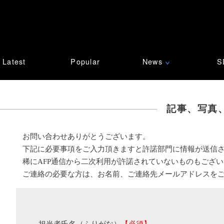
Latest
Popular
News
S
∨
記事、写真
お問い合わせありがとうございます。
下記に必要事項をご入力頂きますと許諾部門に情報が送信
稀にAFP通信から二次利用が許諾されていないものもござ
ご連絡の必要な方は、お名前、ご連絡先メールアドレスを