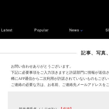
Latest
Popular
News
S
∨
記事、写真
お問い合わせありがとうございます。
下記に必要事項をご入力頂きますと許諾部門に情報が送信
稀にAFP通信から二次利用が許諾されていないものもござ
ご連絡の必要な方は、お名前、ご連絡先メールアドレスを