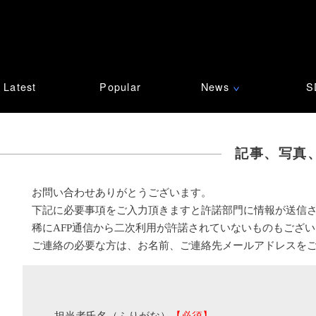
Latest
Popular
News
S
∨
記事、写真
お問い合わせありがとうございます。
下記に必要事項をご入力頂きますと許諾部門に情報が送信
稀にAFP通信から二次利用が許諾されていないものもござ
ご連絡の必要な方は、お名前、ご連絡先メールアドレスを