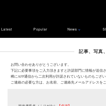
Latest
Popular
News
S
∨
記事、写真
お問い合わせありがとうございます。
下記に必要事項をご入力頂きますと許諾部門に情報が送信
稀にAFP通信から二次利用が許諾されていないものもござ
ご連絡の必要な方は、お名前、ご連絡先メールアドレスを