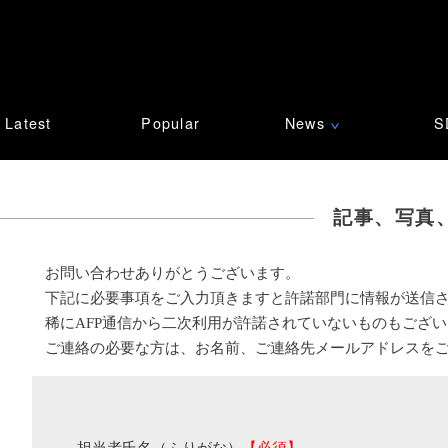
Latest
Popular
News
S
∨
記事、写真
お問い合わせありがとうございます。
下記に必要事項をご入力頂きますと許諾部門に情報が送信
稀にAFP通信から二次利用が許諾されていないものもござ
ご連絡の必要な方は、お名前、ご連絡先メールアドレスを