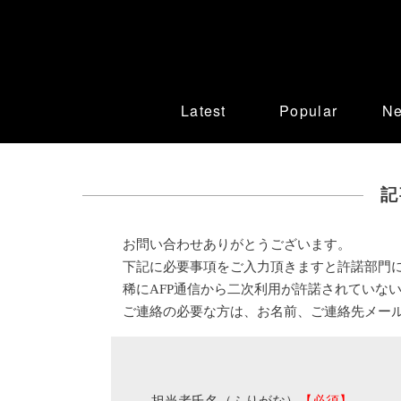
Latest
Popular
N
記
お問い合わせありがとうございます。
下記に必要事項をご入力頂きますと許諾部門
稀にAFP通信から二次利用が許諾されていな
ご連絡の必要な方は、お名前、ご連絡先メー