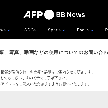
ews
SDGs
Sports
Focus
P
∨
∨
∨
事、写真、動画などの使用についてのお問い合
に情報が送信され、料金等の詳細をご案内させて頂きます。
いものもございますので予めご了承下さい。
ルアドレスをご記入いただきますようお願いいたします。