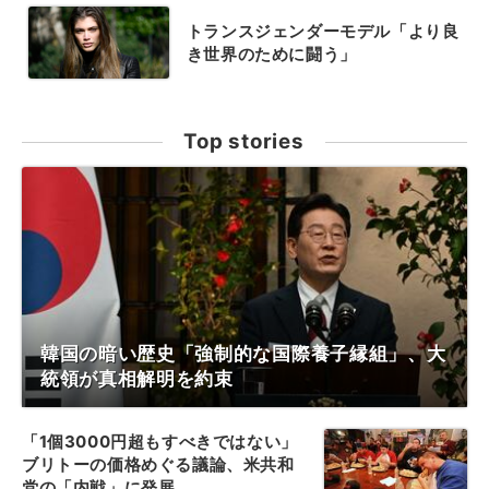
トランスジェンダーモデル「より良
き世界のために闘う」
Top stories
韓国の暗い歴史「強制的な国際養子縁組」、大
統領が真相解明を約束
「1個3000円超もすべきではない」
ブリトーの価格めぐる議論、米共和
党の「内戦」に発展