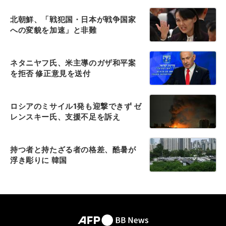
北朝鮮、「戦犯国・日本が戦争国家
への変貌を加速」と非難
ネタニヤフ氏、米主導のガザ和平案
を拒否 修正意見を送付
ロシアのミサイル1発も迎撃できず ゼ
レンスキー氏、支援不足を訴え
持つ者と持たざる者の格差、酷暑が
浮き彫りに 韓国