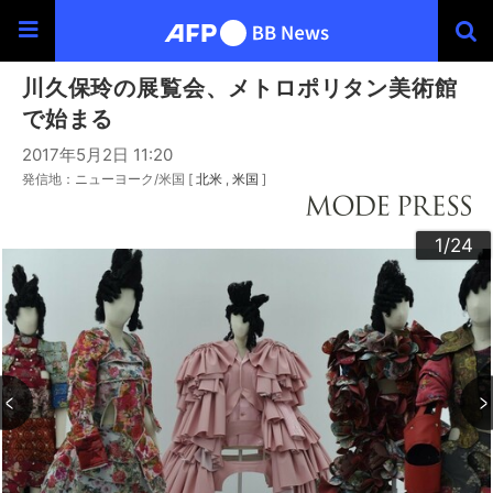
川久保玲の展覧会、メトロポリタン美術館
で始まる
2017年5月2日 11:20
発信地：ニューヨーク/米国 [
北米
米国
]
20
23
24
22
10
13
14
16
19
12
15
17
18
21
11
3
4
6
9
2
5
7
8
1
/24
/24
/24
/24
/24
/24
/24
/24
/24
/24
/24
/24
/24
/24
/24
/24
/24
/24
/24
/24
/24
/24
/24
/24