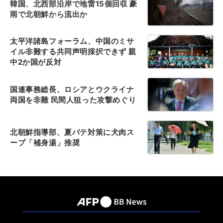
韓国、北西部沿岸で地雷15個回収 豪
雨で北朝鮮から流出か
太平洋諸島フォーラム、中国のミサ
イル非難する共同声明採択できず 親
中2か国が反対
国連事務総長、ロシアとウクライナ
両国を非難 民間人狙った攻撃めぐり
北朝鮮指導部、夏バテ対策に犬肉ス
ープ「補身湯」推奨