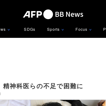
ews
SDGs
Sports
Focus
P
∨
∨
∨
、精神科医らの不足で困難に
]