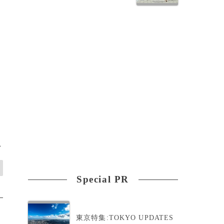
害
>
Special PR
東京特集:TOKYO UPDATES