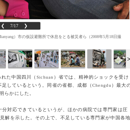
❮
7/17
❯
Mianyang）市の仮設避難所で休息をとる被災者ら（2008年5月18日撮
舞われた中国四川（
）省では、精神的ショックを受け
Sichuan
不足しているという。同省の省都、成都（
）最大
Chengdu
、明らかにした。
十分対応できているというが、ほかの病院では専門家は圧
の見解を示した。その上で、不足している専門家が中国各
。