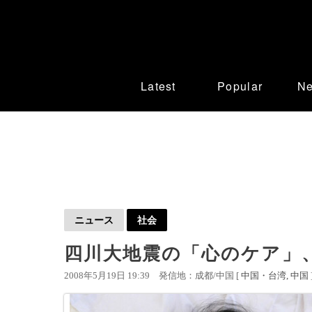
Latest
Popular
N
ニュース
社会
四川大地震の「心のケア」
2008年5月19日 19:39
発信地：成都/中国 [
中国・台湾
中国