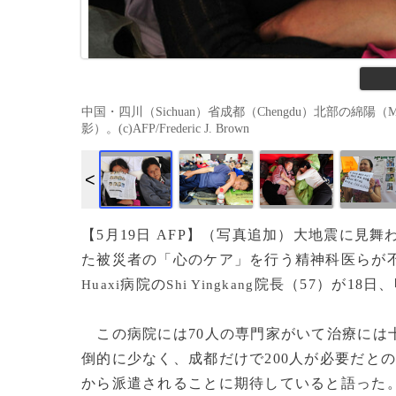
中国・四川（Sichuan）省成都（Chengdu）北部の綿陽（
影）。(c)AFP/Frederic J. Brown
【5月19日 AFP】（写真追加）大地震に見
た被災者の「心のケア」を行う精神科医らが
病院の
院長（57）が18日
Huaxi
Shi Yingkang
この病院には70人の専門家がいて治療には
倒的に少なく、成都だけで200人が必要だと
から派遣されることに期待していると語った