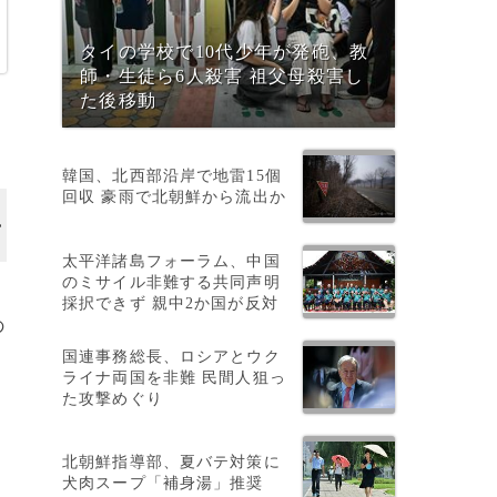
タイの学校で10代少年が発砲、教
師・生徒ら6人殺害 祖父母殺害し
た後移動
韓国、北西部沿岸で地雷15個
回収 豪雨で北朝鮮から流出か
太平洋諸島フォーラム、中国
のミサイル非難する共同声明
採択できず 親中2か国が反対
の
国連事務総長、ロシアとウク
ライナ両国を非難 民間人狙っ
た攻撃めぐり
地
北朝鮮指導部、夏バテ対策に
犬肉スープ「補身湯」推奨