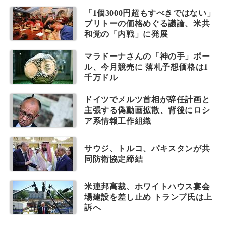
「1個3000円超もすべきではない」
ブリトーの価格めぐる議論、米共
和党の「内戦」に発展
マラドーナさんの「神の手」ボー
ル、今月競売に 落札予想価格は1
千万ドル
ドイツでメルツ首相が辞任計画と
主張する偽動画拡散、背後にロシ
ア系情報工作組織
サウジ、トルコ、パキスタンが共
同防衛協定締結
米連邦高裁、ホワイトハウス宴会
場建設を差し止め トランプ氏は上
訴へ