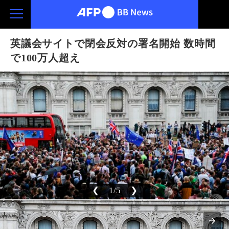
英議会サイトで閉会反対の署名開始 数時間
で100万人超え
❮
1/5
❯